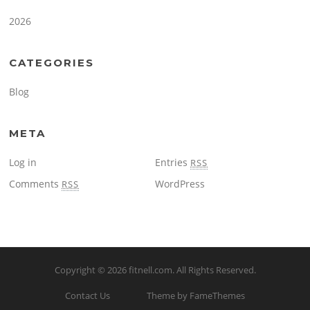
2026
CATEGORIES
Blog
META
Log in
Entries
RSS
Comments
WordPress
RSS
Copyright © 2026
fitnell.com
. All Rights Reserved.
Contact Us
Theme by FameThemes