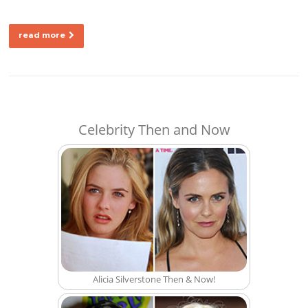
read more
Celebrity Then and Now
Alicia Silverstone Then & Now!