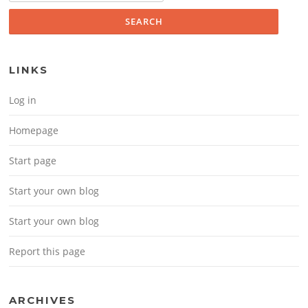
LINKS
Log in
Homepage
Start page
Start your own blog
Start your own blog
Report this page
ARCHIVES