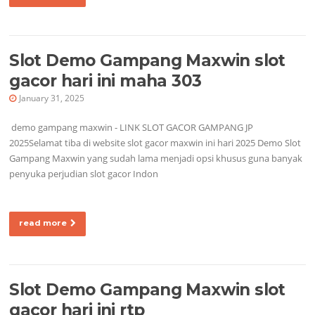
Slot Demo Gampang Maxwin slot
gacor hari ini maha 303
January 31, 2025
demo gampang maxwin - LINK SLOT GACOR GAMPANG JP
2025Selamat tiba di website slot gacor maxwin ini hari 2025 Demo Slot
Gampang Maxwin yang sudah lama menjadi opsi khusus guna banyak
penyuka perjudian slot gacor Indon
read more
Slot Demo Gampang Maxwin slot
gacor hari ini rtp